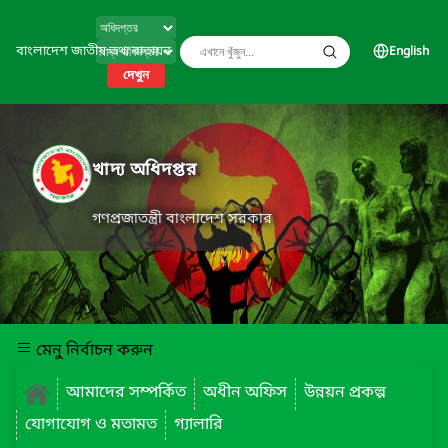
বাংলাদেশ জাতীয় তথ্য বাতায়ন
English
দেখুন
খাদ্য অধিদপ্তর
গণপ্রজাতন্ত্রী বাংলাদেশ সরকার
মেনু নির্বাচন করুন
আমাদের সম্পর্কিত
অধীন অফিস
উন্নয়ন প্রকল্প
যোগাযোগ ও মতামত
গ্যালারি